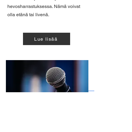
hevosharrastuksessa. Nämä voivat
olla etänä tai livenä.
Lue lisää
Coaching with Connection