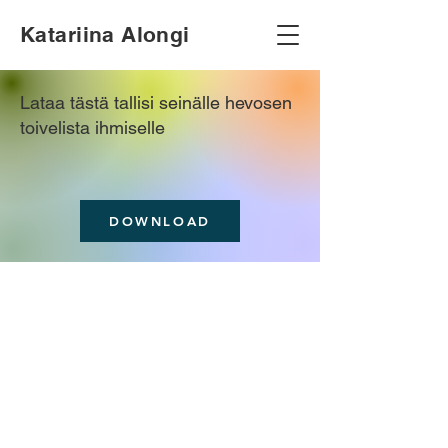
Katariina Alongi
Lataa tästä tallisi seinälle hevosen
toivelista ihmiselle
DOWNLOAD